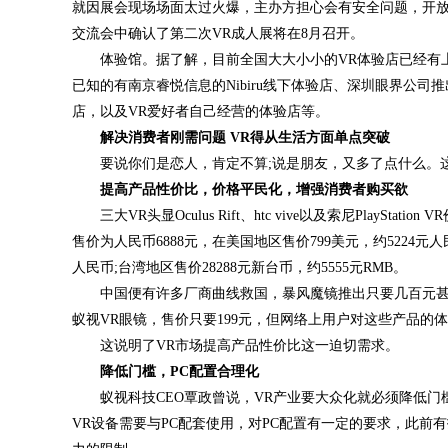
就因展会现场场面太过火爆，主办方担心会有安全问题，开放了1
交流会中确认了第二次VR成人展将在8月召开。
体验馆。据了解，目前全国大大小小的VR体验店已经有上
已知的有南京睿悦信息的Nibiru线下体验店、深圳眼界公司推
店，以及VR爱好者自己经营的体验店等。
解决消费者刚需问题 VR得从生活方面单点突破
要说你们是恋人，肯定不算;说是朋友，又多了点什么。这
提高产品性价比，价格平民化，增强消费者购买欲
三大VR头显Oculus Rift、htc vive以及索尼PlaySta
售价为人民币6888元，在美国地区售价799美元，约5224元人民
人民币;台湾地区售价28288元新台币，约5555元RMB。
中国便有许多厂商曲线救国，暴风魔镜推出只要几百元甚至
蚁视VR眼镜，售价只要199元，但网络上用户对这些产品
这说明了VR市场提高产品性价比这一迫切需求。
降低门槛，PC配置合理化
蚁视科技CEO覃政曾说，VR产业要大众化就必须降低门槛
VR设备需要与PC配套使用，对PC配置有一定的要求，此前