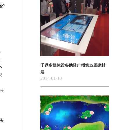
爱?
，
，
千鼎多媒体设备助阵广州第15届建材
不
展
家
2014-01-10
带
头