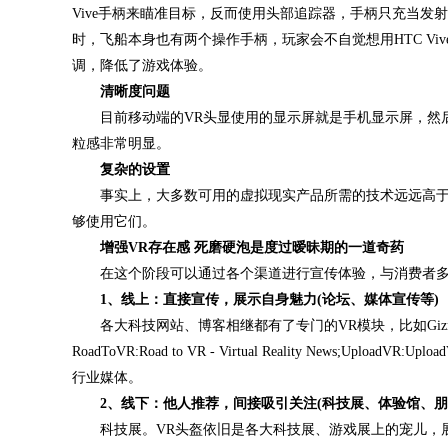
Vive手柄来瞄准目标，反而使用头部追踪器，手柄只充当
时，飞船本身也有两个操作手柄，玩家会不自觉想用HTC V
调，降低了游戏体验。
清晰度问题
目前移动端的VR头显使用的显示屏就是手机显示屏，然后
粒感非常明显。
复杂的设置
事实上，大多数可用的虚拟现实产品所需的技术远远高于
够使用它们。
增强VR存在感 死磨硬泡是度过暧昧期的一道奇药
在这个阶段可以通过各个渠道进行宣传体验，与消费者多
1、线上：直接宣传，展示自身魅力(论坛、媒体宣传等)
各大科技网站、博客相继都有了专门的VR模块，比如Gizmodo:Virtual re
RoadToVR:Road to VR - Virtual Reality News;UploadVR:U
行业媒体。
2、线下：他人推荐，间接吸引关注(科技展、体验馆、朋
科技展。VR头盔依旧是各大科技展、游戏展上的宠儿，展会