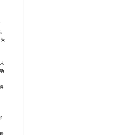
前
感。
，头
是未
动
得
却
反映