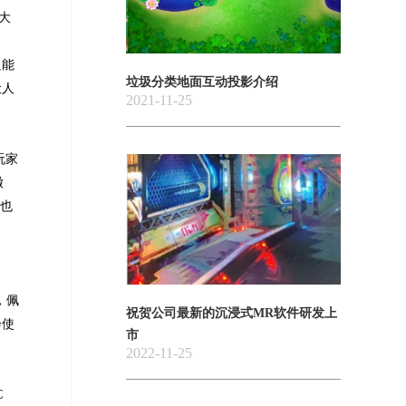
大
只能
垃圾分类地面互动投影介绍
让人
2021-11-25
玩家
徽
这也
，佩
祝贺公司最新的沉浸式MR软件研发上
会使
市
2022-11-25
C