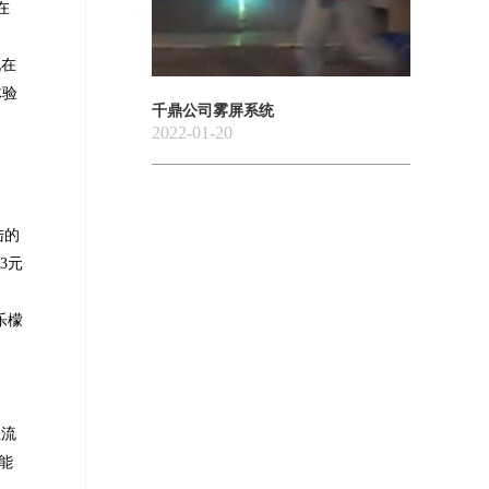
在
现在
体验
千鼎公司雾屏系统
2022-01-20
陆的
3元
乐檬
主流
能