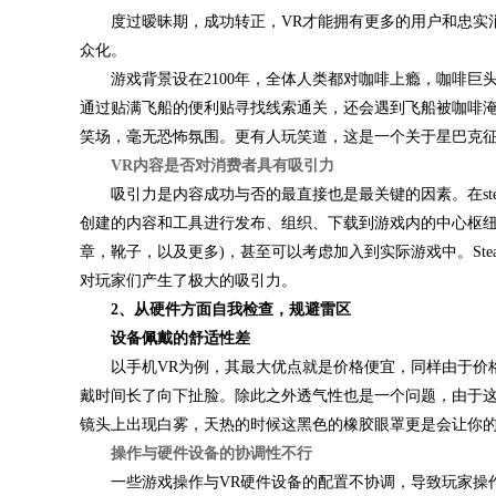
度过暧昧期，成功转正，VR才能拥有更多的用户和忠实消
众化。
游戏背景设在2100年，全体人类都对咖啡上瘾，咖啡巨
通过贴满飞船的便利贴寻找线索通关，还会遇到飞船被咖啡
笑场，毫无恐怖氛围。更有人玩笑道，这是一个关于星巴克
VR内容是否对消费者具有吸引力
吸引力是内容成功与否的最直接也是最关键的因素。在ste
创建的内容和工具进行发布、组织、下载到游戏内的中心枢纽
章，靴子，以及更多)，甚至可以考虑加入到实际游戏中。St
对玩家们产生了极大的吸引力。
2、从硬件方面自我检查，规避雷区
设备佩戴的舒适性差
以手机VR为例，其最大优点就是价格便宜，同样由于价格
戴时间长了向下扯脸。除此之外透气性也是一个问题，由于
镜头上出现白雾，天热的时候这黑色的橡胶眼罩更是会让你
操作与硬件设备的协调性不行
一些游戏操作与VR硬件设备的配置不协调，导致玩家操作不顺