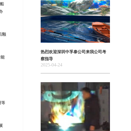
飞船
协
后颗
热烈欢迎深圳中孚泰公司来我公司考
才能
察指导
2025-04-24
日报等
展