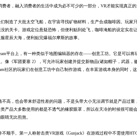
费者，融入消费者的生活中成为必不可少的一部分，VR才能实现真正的
头们制造了大批太空飞船，在宇宙寻找矿物材料，生产合成咖啡因。玩家
淹没的关卡。游戏定位悬疑恐怖，但便利贴到处飞，咖啡淹船的设定实在
征服星辰大海，便利贴完爆福尔摩斯的故事。
am平台上，有一种类似于地图编辑器的存在——创意工坊。它是可以将
。像《军团要塞 2》，可允许玩家创建并提交新物品(诸如帽子，武器，
eam社区的玩家们在创意工坊中自己制作游戏，在丰富游戏本身的同时，
不高，也会带来舒适性差的问题，不是头带大小无法调节就是产品过重
这类产品大多数使用的都是不透气的橡胶眼罩，所以在天冷的时候很可能
的眼睛无比煎熬。
手。第一人称射击类VR游戏《Gunjack》在游戏过程中不需使用HT