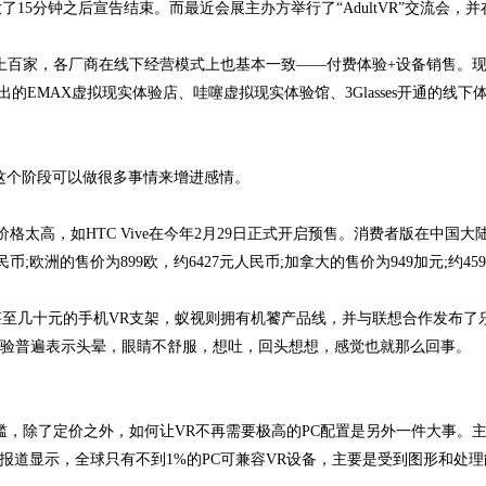
5分钟之后宣告结束。而最近会展主办方举行了“AdultVR”交流会，并
百家，各厂商在线下经营模式上也基本一致——付费体验+设备销售。
出的EMAX虚拟现实体验店、哇噻虚拟现实体验馆、3Glasses开通的线下
个阶段可以做很多事情来增进感情。
tion VR价格太高，如HTC Vive在今年2月29日正式开启预售。消费者版在中国大
币;欧洲的售价为899欧，约6427元人民币;加拿大的售价为949加元;约459
几十元的手机VR支架，蚁视则拥有机饕产品线，并与联想合作发布了
的体验普遍表示头晕，眼睛不舒服，想吐，回头想想，感觉也就那么回事。
，除了定价之外，如何让VR不再需要极高的PC配置是另外一件大事。
有报道显示，全球只有不到1%的PC可兼容VR设备，主要是受到图形和处理