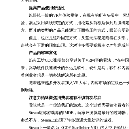
力的限制。
提高产品使用舒适性
以眼镜一族的VR的体验举例，在现有的所有头显中，索尼的pl
验，索尼采用斜线绑定的方式，用松紧从前额延伸到后脑绑
方。而其他类型的产品只能通过正面挤压的方式，眼部会受
但是，也正是这种固定方式，头盔无法稳定附着在头部，
盔就会有下滑的现象出现。这对许多需要积极主动才能完成
产品内容丰富化
焰火工坊COO张闯曾分享过关于VR内容的看法，“在中
来，驱动硬件快速成长的永远是软件。硬件是马，软件和内容
着创业者想尽一切办法解决所有难题。
随着越来越多开发者加入VR大军，内容市场的短板已十分
到增强。
注意力始终聚焦消费者稍有不慎前功尽弃
暧昧就是一个你追我赶的游戏。这个过程需要猜消费者的
Steam堪称游戏界的IMDB，玩家评测就是最好的过滤器
参差不齐，Steam上出现了许多遭遇大量差评的游戏。
Steam上一款名为《CDF Starfighter VR》的太空