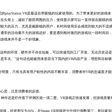
ayStation VR是最适合带眼镜的玩家使用的。为了带来更好的游戏体
定在头骨上，减轻了眼部周围的压力，使得显示屏可以一直停留在眼睛的
到较大的压力，尤其是戴眼镜的用户，长时间使用后会感觉到较大的不适
通常的活动量不大的游戏还好，要是遇到相对激烈的游戏玩一段时间后
的游戏来并不是一个好现象。
国这样的环境，硬件并不存在短板，可以快速找到工厂开发。无论历史还
是车夫。”这句话也能被用来形容当下国内的VR内容产业，理想和目标驱
明显，只有当具有用户粘性的内容不断丰富，消费者对VR的忠诚度才能
心思，注意消费者的反馈。
，神作还是烂作逛下评测区就一清二楚。VR游戏正快速发展，但游戏质量
飞船战斗游戏，好评率仅为16%，在Steam VR游戏评分中排行倒数第三。有玩家