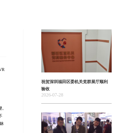
VR
祝贺深圳福田区委机关党群展厅顺利
验收
2026-07-28
键。
不
昧